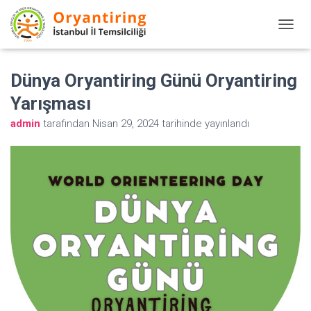
M
E
N
Dünya Oryantiring Günü Oryantiring
Ü
Yarışması
Y
admin
tarafından
Nisan 29, 2024
tarihinde yayınlandı
Ü
A
Ç
/
K
A
P
A