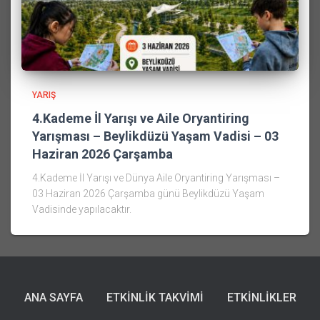
YARIŞ
4.Kademe İl Yarışı ve Aile Oryantiring
Yarışması – Beylikdüzü Yaşam Vadisi – 03
Haziran 2026 Çarşamba
4.Kademe İl Yarışı ve Dünya Aile Oryantiring Yarışması –
03 Haziran 2026 Çarşamba günü Beylikdüzü Yaşam
Vadisinde yapılacaktır.
ANA SAYFA
ETKINLIK TAKVIMI
ETKINLIKLER