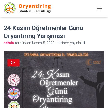
M
E
N
24 Kasım Öğretmenler Günü
Ü
Oryantiring Yarışması
Y
admin
tarafından
Kasım 5, 2023
tarihinde yayınlandı
Ü
A
Ç
/
K
A
P
A